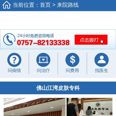
当前位置：
首页
>
来院路线
问病情
问治疗
问费用
找医生
佛山江湾皮肤专科