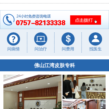
问病情
问治疗
问费用
找医生
佛山江湾皮肤专科