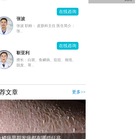
在线咨询
张波
张波 职称： 皮肤科主任 医生简介：
张...
在线咨询
靳亚利
擅长：白斑、鱼鳞病、痘痘、痤疮、
脱发、荨...
荐文章
更多>>
鱼鳞病早期发病都有哪些征兆