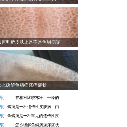
如何判断皮肤上是不是鱼鳞病呢
怎么缓解鱼鳞病瘙痒症状
荐]
在相对比较寒冷、干燥的...
荐]
鳞病是一种遗传性皮肤病，由...
荐]
鱼鳞病是一种罕见的遗传性疾...
荐]
怎么缓解鱼鳞病瘙痒症状...