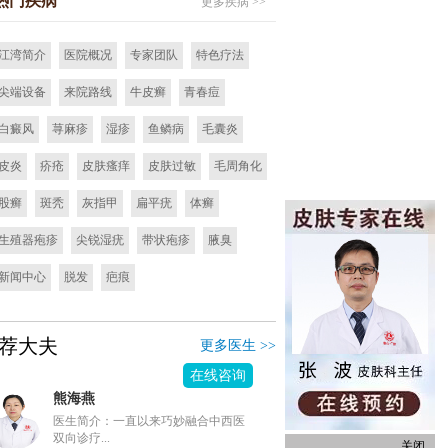
热门疾病
更多疾病 >>
江湾简介
医院概况
专家团队
特色疗法
尖端设备
来院路线
牛皮癣
青春痘
白癜风
荨麻疹
湿疹
鱼鳞病
毛囊炎
皮炎
疥疮
皮肤瘙痒
皮肤过敏
毛周角化
股癣
斑秃
灰指甲
扁平疣
体癣
生殖器疱疹
尖锐湿疣
带状疱疹
腋臭
新闻中心
脱发
疤痕
荐大夫
更多医生 >>
在线咨询
熊海燕
医生简介：一直以来巧妙融合中西医
双向诊疗...
关闭